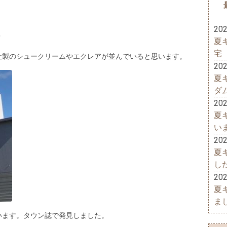
202
？
夏
宅
社製のシュークリームやエクレアが並んでいると思います。
202
夏
ダ
202
夏
い
202
夏
し
202
夏
ま
います。タウン誌で発見しました。