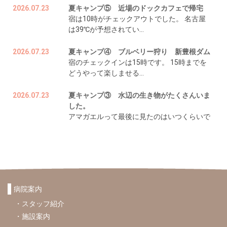
お渡しできます
2026.07.23
夏キャンプ⑤ 近場のドックカフェで帰宅
宿は10時がチェックアウトでした。 名古屋
は39℃が予想されてい…
2026.07.23
夏キャンプ④ ブルベリー狩り 新豊根ダム
宿のチェックインは15時です。 15時までを
どうやって楽しませる…
2026.07.23
夏キャンプ③ 水辺の生き物がたくさんいま
した。
アマガエルって最後に見たのはいつくらいで
すか？10年で数回し…
2026.07.22
夏キャンプ② やることの尽きない宿でし
た。
今回のキャンプで父が楽しみにしていたのは
コレ。 チェックイン…
病院案内
スタッフ紹介
2026.07.22
夏キャンプ① 設楽ビレッジに行ってきまし
た。
施設案内
昨年の夏は岐阜・白鳥のキャンプ場に行きま